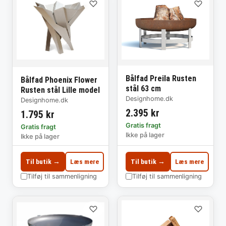
♡
♡
Bålfad Preila Rusten
Bålfad Phoenix Flower
stål 63 cm
Rusten stål Lille model
Designhome.dk
Designhome.dk
2.395 kr
1.795 kr
Gratis fragt
Gratis fragt
Ikke på lager
Ikke på lager
Til butik →
Læs mere
Til butik →
Læs mere
Tilføj til sammenligning
Tilføj til sammenligning
♡
♡