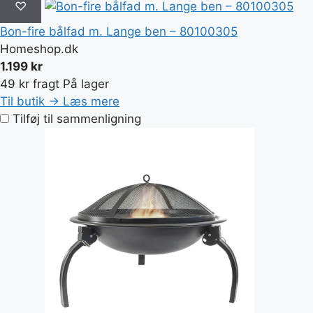
♡
Bon-fire bålfad m. Lange ben – 80100305
Homeshop.dk
1.199 kr
49 kr fragt
På lager
Til butik →
Læs mere
Tilføj til sammenligning