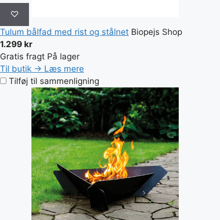
♡
Tulum bålfad med rist og stålnet
Biopejs Shop
1.299 kr
Gratis fragt
På lager
Til butik →
Læs mere
Tilføj til sammenligning