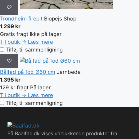
♡
Trondheim firepit
Biopejs Shop
1.299 kr
Gratis fragt
Ikke på lager
Til butik →
Læs mere
Tilføj til sammenligning
♡
Bålfad på fod Ø60 cm
Jernbede
1.395 kr
129 kr fragt
På lager
Til butik →
Læs mere
Tilføj til sammenligning
På Baalfad.dk vises udelukkende produkter fra