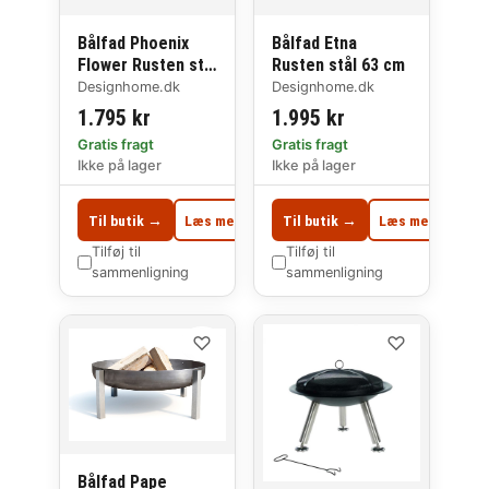
Bålfad Phoenix
Bålfad Etna
Flower Rusten stål
Rusten stål 63 cm
Lille model
Designhome.dk
Designhome.dk
1.795 kr
1.995 kr
Gratis fragt
Gratis fragt
Ikke på lager
Ikke på lager
Til butik →
Læs mere
Til butik →
Læs mere
Tilføj til
Tilføj til
sammenligning
sammenligning
♡
♡
Bålfad Pape