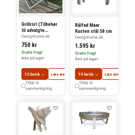
Grillrist (Tilbehør
Bålfad Maar
til udvalgte
Rusten stål 58 cm
modeller) 49 cm
Designhome.dk
Designhome.dk
750 kr
1.595 kr
Gratis fragt
Gratis fragt
Ikke på lager
Ikke på lager
Til butik →
Læs mere
Til butik →
Læs mere
Tilføj til
Tilføj til
sammenligning
sammenligning
♡
♡