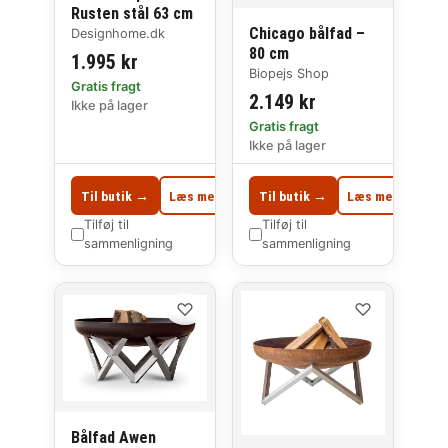
Rusten stål 63 cm
Chicago bålfad –
Designhome.dk
80 cm
1.995 kr
Biopejs Shop
Gratis fragt
2.149 kr
Ikke på lager
Gratis fragt
Ikke på lager
Til butik →
Læs mere
Til butik →
Læs mere
Tilføj til
Tilføj til
sammenligning
sammenligning
♡
♡
Bålfad Awen