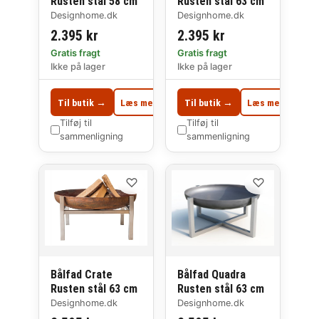
Rusten stål 58 cm
Rusten stål 63 cm
Designhome.dk
Designhome.dk
2.395 kr
2.395 kr
Gratis fragt
Gratis fragt
Ikke på lager
Ikke på lager
Til butik →
Læs mere
Til butik →
Læs mere
Tilføj til
Tilføj til
sammenligning
sammenligning
♡
♡
Bålfad Crate
Bålfad Quadra
Rusten stål 63 cm
Rusten stål 63 cm
Designhome.dk
Designhome.dk