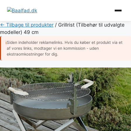
Hop
← Tilbage til produkter
/
Grillrist (Tilbehør til udvalgte
til
modeller) 49 cm
indhold
Siden indeholder reklamelinks. Hvis du køber et produkt via et
ℹ
af vores links, modtager vi en kommission - uden
ekstraomkostninger for dig.