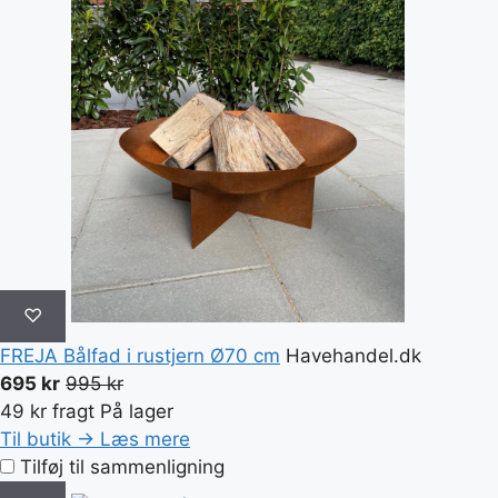
♡
FREJA Bålfad i rustjern Ø70 cm
Havehandel.dk
695 kr
995 kr
49 kr fragt
På lager
Til butik →
Læs mere
Tilføj til sammenligning