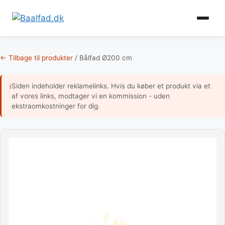
Gem
♡
som
favori
Hop
til
← Tilbage til produkter
/
Bålfad Ø200 cm
indhold
Siden indeholder reklamelinks. Hvis du køber et produkt via et
ℹ
af vores links, modtager vi en kommission - uden
ekstraomkostninger for dig.