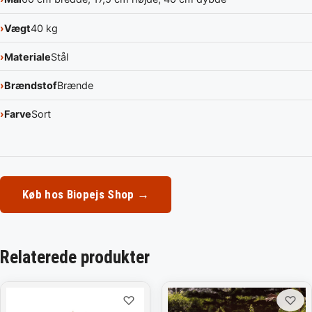
Vægt
40 kg
Materiale
Stål
Brændstof
Brænde
Farve
Sort
Køb hos Biopejs Shop →
Relaterede produkter
♡
♡