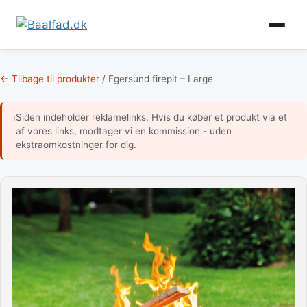
Gem
♡
som
favori
Hop
til
← Tilbage til produkter
/
Egersund firepit – Large
indhold
Siden indeholder reklamelinks. Hvis du køber et produkt via et
ℹ
af vores links, modtager vi en kommission - uden
ekstraomkostninger for dig.