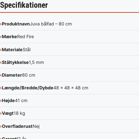
Specifikationer
Produktnavn
Juva bålfad – 80 cm
Mærke
Red Fire
Materiale
Stål
Ståltykkelse
1,5 mm
Diameter
80 cm
Længde/Bredde/Dybde
48 x 48 x 48 cm
Højde
41 cm
Vægt
18 kg
Overfladerust
Nej
Garanti
2 år