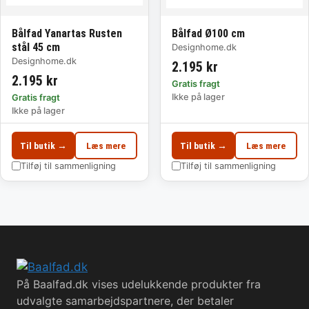
Bålfad Yanartas Rusten
Bålfad Ø100 cm
stål 45 cm
Designhome.dk
Designhome.dk
2.195 kr
2.195 kr
Gratis fragt
Ikke på lager
Gratis fragt
Ikke på lager
Til butik →
Læs mere
Til butik →
Læs mere
Tilføj til sammenligning
Tilføj til sammenligning
På Baalfad.dk vises udelukkende produkter fra
udvalgte samarbejdspartnere, der betaler