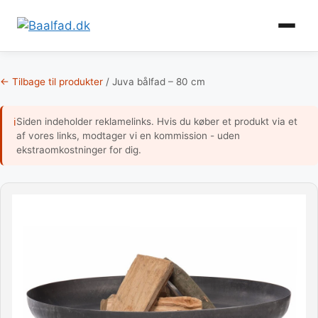
Gem
♡
som
favori
Hop
til
← Tilbage til produkter
/
Juva bålfad – 80 cm
indhold
Siden indeholder reklamelinks. Hvis du køber et produkt via et
ℹ
af vores links, modtager vi en kommission - uden
ekstraomkostninger for dig.