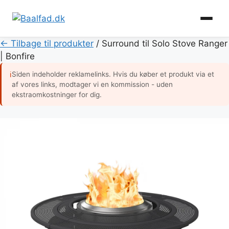
Hop
← Tilbage til produkter
/
Surround til Solo Stove Ranger
til
| Bonfire
indhold
Siden indeholder reklamelinks. Hvis du køber et produkt via et
ℹ
af vores links, modtager vi en kommission - uden
ekstraomkostninger for dig.