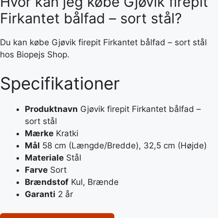
Hvor kan jeg købe Gjøvik firepit
Firkantet bålfad – sort stål?
Du kan købe Gjøvik firepit Firkantet bålfad – sort stål
hos Biopejs Shop.
Specifikationer
Produktnavn
Gjøvik firepit Firkantet bålfad –
sort stål
Mærke
Kratki
Mål
58 cm (Længde/Bredde), 32,5 cm (Højde)
Materiale
Stål
Farve
Sort
Brændstof
Kul, Brænde
Garanti
2 år