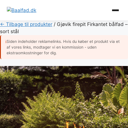
Hop
← Tilbage til produkter
/
Gjøvik firepit Firkantet bålfad –
til
sort stål
indhold
Siden indeholder reklamelinks. Hvis du køber et produkt via et
ℹ
af vores links, modtager vi en kommission - uden
ekstraomkostninger for dig.