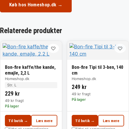
Køb hos Homeshop.dk →
Relaterede produkter
♡
♡
Bon-fire kaffe/the kande,
Bon-fire Tipi til 3-ben, 140
emajle, 2,2 L
cm
Homeshop.dk
Homeshop.dk
Str. L
249 kr
229 kr
49 kr fragt
På lager
49 kr fragt
På lager
Til butik →
Læs mere
Til butik →
Læs mere