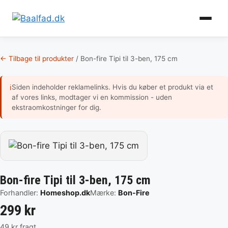
Gem
♡
som
favori
Hop
til
← Tilbage til produkter
/
Bon-fire Tipi til 3-ben, 175 cm
indhold
Siden indeholder reklamelinks. Hvis du køber et produkt via et
ℹ
af vores links, modtager vi en kommission - uden
ekstraomkostninger for dig.
Bon-fire Tipi til 3-ben, 175 cm
Forhandler:
Homeshop.dk
Mærke:
Bon-Fire
299 kr
49 kr fragt