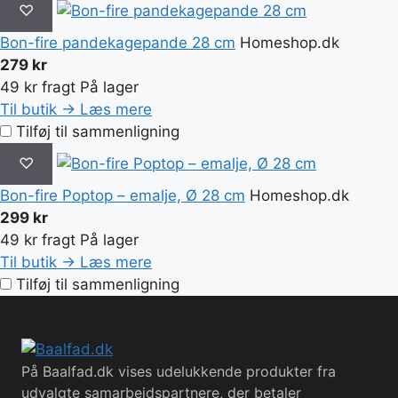
♡
Bon-fire pandekagepande 28 cm
Homeshop.dk
279 kr
49 kr fragt
På lager
Til butik →
Læs mere
Tilføj til sammenligning
♡
Bon-fire Poptop – emalje, Ø 28 cm
Homeshop.dk
299 kr
49 kr fragt
På lager
Til butik →
Læs mere
Tilføj til sammenligning
På Baalfad.dk vises udelukkende produkter fra
udvalgte samarbejdspartnere, der betaler