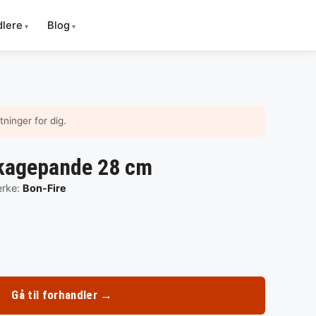
Gem
♡
som
dlere
Blog
favori
ninger for dig.
ekagepande 28 cm
rke:
Bon-Fire
Gå til forhandler →