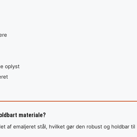
ære
ke oplyst
eret
oldbart materiale?
 af emaljeret stål, hvilket gør den robust og holdbar til