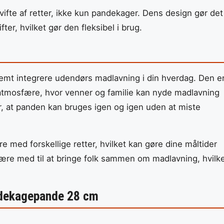
vifte af retter, ikke kun pandekager. Dens design gør det
ter, hvilket gør den fleksibel i brug.
t integrere udendørs madlavning i din hverdag. Den e
 atmosfære, hvor venner og familie kan nyde madlavning
r, at panden kan bruges igen og igen uden at miste
re med forskellige retter, hvilket kan gøre dine måltider
re med til at bringe folk sammen om madlavning, hvilk
ndekagepande 28 cm