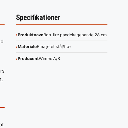
Specifikationer
Produktnavn
Bon-fire pandekagepande 28 cm
ed
Materiale
Emaljeret stål/træ
Producent
Wimex A/S
rs
m,
at