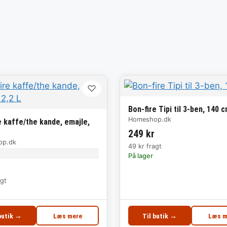
♡
Bon-fire Tipi til 3-ben, 140 
Homeshop.dk
e kaffe/the kande, emajle,
249 kr
op.dk
49 kr fragt
På lager
agt
butik →
Læs mere
Til butik →
Læs m