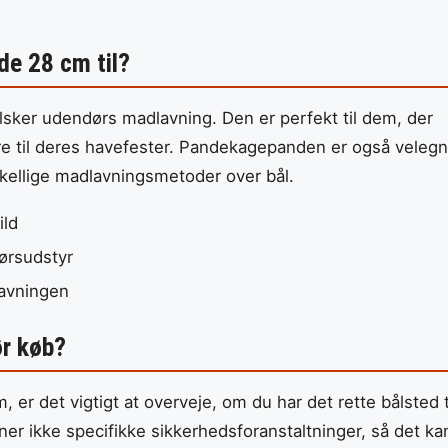
e 28 cm til?
sker udendørs madlavning. Den er perfekt til dem, der
re til deres havefester. Pandekagepanden er også velegn
kellige madlavningsmetoder over bål.
ild
ørsudstyr
dlavningen
r køb?
r det vigtigt at overveje, om du har det rette bålsted t
r ikke specifikke sikkerhedsforanstaltninger, så det ka