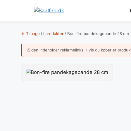
Hop
til
← Tilbage til produkter
/
Bon-fire pandekagepande 28 cm
indhold
Siden indeholder reklamelinks. Hvis du køber et produk
ℹ