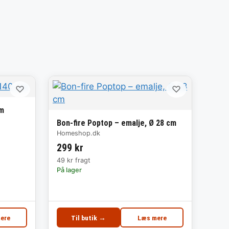
♡
♡
cm
Bon-fire Poptop – emalje, Ø 28 cm
Homeshop.dk
299 kr
49 kr fragt
På lager
ere
Til butik →
Læs mere