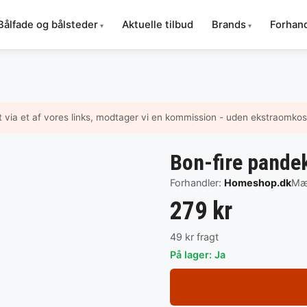
Bålfade og bålsteder
Aktuelle tilbud
Brands
Forhan
t via et af vores links, modtager vi en kommission - uden ekstraomkost
Bon-fire pand
Forhandler:
Homeshop.dk
Mæ
279 kr
49 kr fragt
På lager: Ja