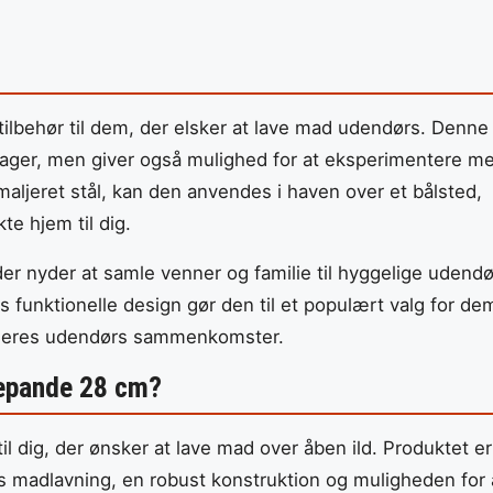
ilbehør til dem, der elsker at lave mad udendørs. Denne
ekager, men giver også mulighed for at eksperimentere m
maljeret stål, kan den anvendes i haven over et bålsted,
te hjem til dig.
r nyder at samle venner og familie til hyggelige udendø
funktionelle design gør den til et populært valg for de
il deres udendørs sammenkomster.
gepande 28 cm?
 dig, der ønsker at lave mad over åben ild. Produktet er
s madlavning, en robust konstruktion og muligheden for 