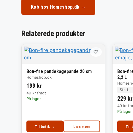
Køb hos Homeshop.dk →
Relaterede produkter
♡
Bon-fire pandekagepande 20 cm
Bon-fir
2,2 L
Homeshop.dk
Homesh
199 kr
Str. L
49 kr fragt
229 kr
På lager
49 kr fr
På lager
Til butik →
Læs mere
Til 