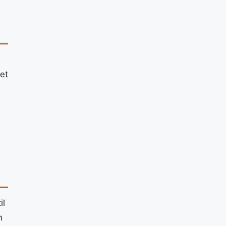
et
il
n