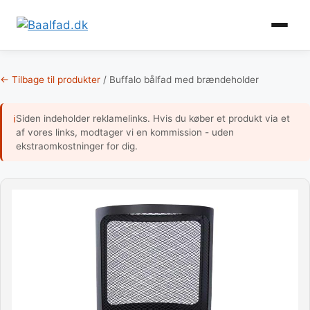
Gem
♡
som
favori
Hop
til
← Tilbage til produkter
/
Buffalo bålfad med brændeholder
indhold
Siden indeholder reklamelinks. Hvis du køber et produkt via et
ℹ
af vores links, modtager vi en kommission - uden
ekstraomkostninger for dig.