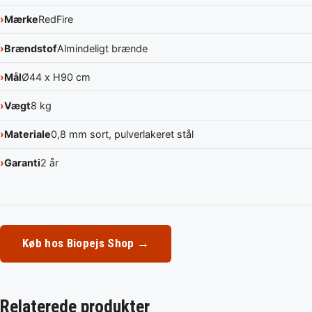
Mærke
RedFire
Brændstof
Almindeligt brænde
Mål
Ø44 x H90 cm
Vægt
8 kg
Materiale
0,8 mm sort, pulverlakeret stål
Garanti
2 år
Køb hos Biopejs Shop →
Relaterede produkter