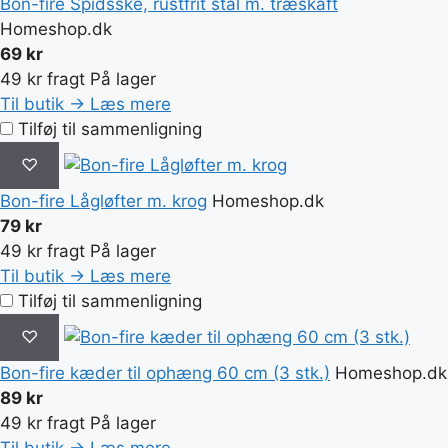
Bon-fire Spidsske, rustfrit stål m. træskaft
Homeshop.dk
69 kr
49 kr fragt
På lager
Til butik →
Læs mere
Tilføj til sammenligning
♡
Bon-fire Lågløfter m. krog
Homeshop.dk
79 kr
49 kr fragt
På lager
Til butik →
Læs mere
Tilføj til sammenligning
♡
Bon-fire kæder til ophæng 60 cm (3 stk.)
Homeshop.dk
89 kr
49 kr fragt
På lager
Til butik →
Læs mere