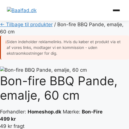
Hop
← Tilbage til produkter
/
Bon-fire BBQ Pande, emalje,
til
60 cm
indhold
Siden indeholder reklamelinks. Hvis du køber et produkt via et
ℹ
af vores links, modtager vi en kommission - uden
ekstraomkostninger for dig.
Bon-fire BBQ Pande,
emalje, 60 cm
Forhandler:
Homeshop.dk
Mærke:
Bon-Fire
499 kr
49 kr fragt