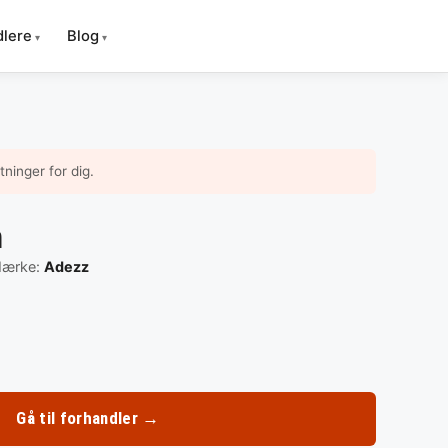
Gem
♡
som
dlere
Blog
favori
ninger for dig.
m
ærke:
Adezz
Gå til forhandler →