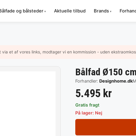
Bålfade og bålsteder
Aktuelle tilbud
Brands
Forhan
t via et af vores links, modtager vi en kommission - uden ekstraomkost
Bålfad Ø150 c
Forhandler:
Designhome.dk
M
5.495 kr
Gratis fragt
På lager: Nej