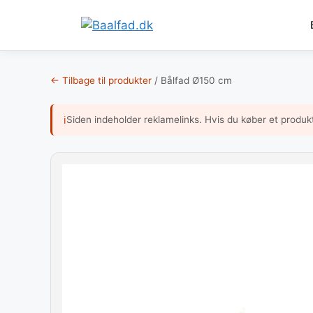
Hop
til
← Tilbage til produkter
/
Bålfad Ø150 cm
indhold
Siden indeholder reklamelinks. Hvis du køber et produk
ℹ