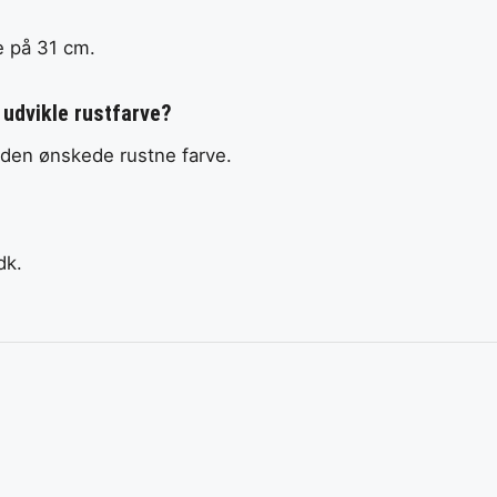
e på 31 cm.
 udvikle rustfarve?
 den ønskede rustne farve.
dk.