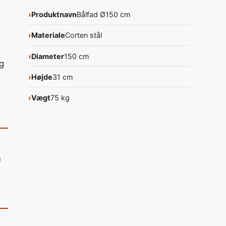
Produktnavn
Bålfad Ø150 cm
Materiale
Corten stål
Diameter
150 cm
og
Højde
31 cm
Vægt
75 kg
n