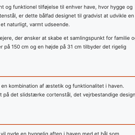
og funktionel tilføjelse til enhver have, hvor hygge og
stål, er dette bålfad designet til gradvist at udvikle en
et naturligt, varmt udseende.
ejere, der ønsker at skabe et samlingspunkt for familie 
 på 150 cm og en højde på 31 cm tilbyder det rigelig
 en kombination af æstetik og funktionalitet i haven.
t på det slidstærke cortenstål, det vejrbestandige desig
e vil nyde en hyggelig aften i haven med et bål som