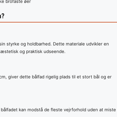
kke brofaste øer
m?
r sin styrke og holdbarhed. Dette materiale udvikler en
 æstetisk og praktisk udseende.
giver dette bålfad rigelig plads til et stort bål og er
t bålfadet kan modstå de fleste vejrforhold uden at miste